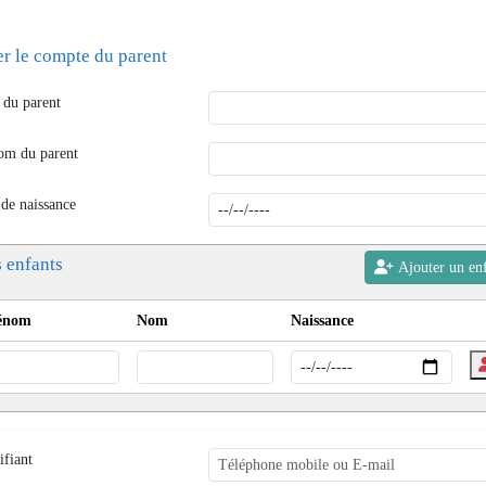
er le compte du parent
du parent
om du parent
 de naissance
 enfants
Ajouter un en
énom
Nom
Naissance
ifiant