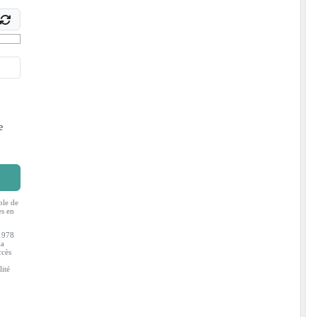
e
ble de
es en
 1978
la
ccès
lité