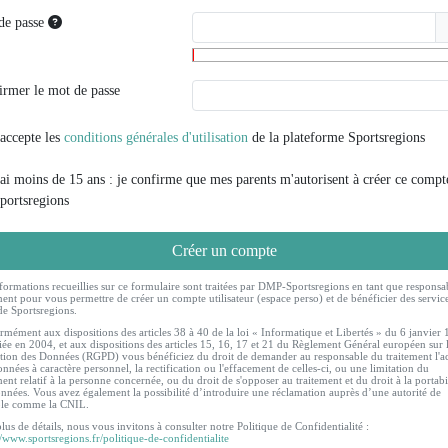
de passe
irmer le mot de passe
'accepte les
conditions générales d'utilisation
de la plateforme Sportsregions
'ai moins de 15 ans : je confirme que mes parents m'autorisent à créer ce compt
portsregions
Créer un compte
formations recueillies sur ce formulaire sont traitées par DMP-Sportsregions en tant que responsa
ment pour vous permettre de créer un compte utilisateur (espace perso) et de bénéficier des servic
de Sportsregions.
mément aux dispositions des articles 38 à 40 de la loi « Informatique et Libertés » du 6 janvier
ée en 2004, et aux dispositions des articles 15, 16, 17 et 21 du Règlement Général européen sur 
tion des Données (RGPD) vous bénéficiez du droit de demander au responsable du traitement l'a
nnées à caractère personnel, la rectification ou l'effacement de celles-ci, ou une limitation du
ment relatif à la personne concernée, ou du droit de s'opposer au traitement et du droit à la portabi
nnées. Vous avez également la possibilité d’introduire une réclamation auprès d’une autorité de
ôle comme la CNIL.
lus de détails, nous vous invitons à consulter notre Politique de Confidentialité :
//www.sportsregions.fr/politique-de-confidentialite