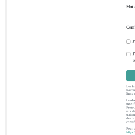
Mot 
Conf
J
J
S
Les in
traite
ligne 
Confor
modifi
Protec
aux do
traite
des do
contr
Pour p
https: