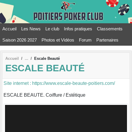
Panneau de gestion des cookies
Accueil
Les News
Le club
Infos pratiques
Classements
Saison 2026 2027
Photos et Vidéos
Forum
Partenaires
Accueil
Escale Beauté
ESCALE BEAUTÉ
Site internet : https://www.escale-beaute-poitiers.com/
ESCALE BEAUTE. Coiffure / Estétique