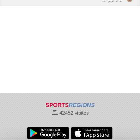
par
jejehehe
SPORTS
REGIONS
42452
visites