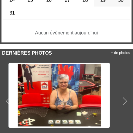
24
25
26
27
28
29
30
31
Aucun évènement aujourd'hui
DERNIÈRES PHOTOS
+ de photos
Précedent
Sui