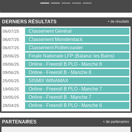
DERNIERS RÉSULTATS
+ de résultats
Classement Général
06/07/25
Classement Monsterstack
06/07/25
Classement Rollercoaster
06/07/25
Finale Nationale LFP (Balaruc les Bains)
28/06/25
Online - Freeroll B PLO - Manche 8
09/06/25
Online - Freeroll B - Manche 8
09/06/25
SISMIX WINAMAX
25/05/25
Online - Freeroll B PLO - Manche 7
19/05/25
Online - Freeroll B - Manche 7
19/05/25
Online - Freeroll B PLO - Manche 6
28/04/25
PARTENAIRES
+ de partenaires