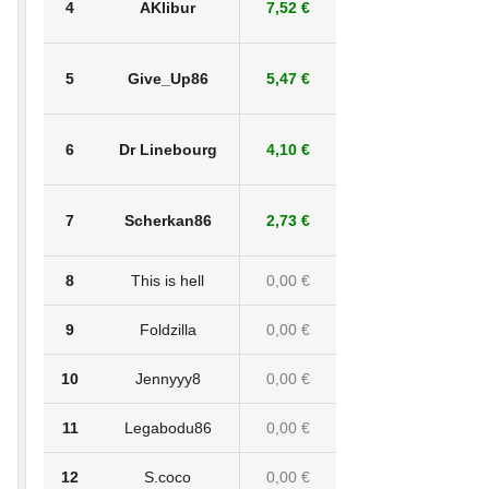
4
AKlibur
7,52 €
5
Give_Up86
5,47 €
6
Dr Linebourg
4,10 €
7
Scherkan86
2,73 €
8
This is hell
0,00 €
9
Foldzilla
0,00 €
10
Jennyyy8
0,00 €
11
Legabodu86
0,00 €
12
S.coco
0,00 €