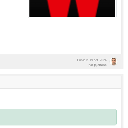
Publié le
19 oct. 2024
par
jejehehe