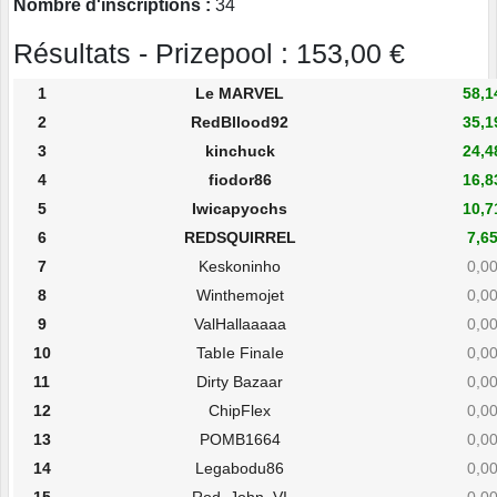
Nombre d'inscriptions :
34
Résultats - Prizepool : 153,00 €
1
Le MARVEL
58,1
2
RedBllood92
35,1
3
kinchuck
24,4
4
fiodor86
16,8
5
Iwicapyochs
10,7
6
REDSQUIRREL
7,65
7
Keskoninho
0,00
8
Winthemojet
0,00
9
ValHallaaaaa
0,00
10
TabIe FinaIe
0,00
11
Dirty Bazaar
0,00
12
ChipFlex
0,00
13
POMB1664
0,00
14
Legabodu86
0,00