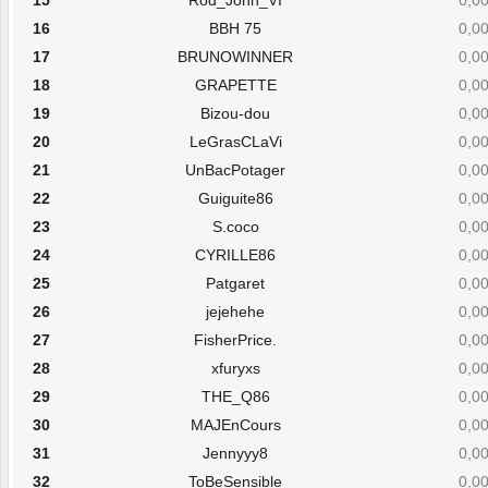
15
Rod_John_VI
0,00
16
BBH 75
0,00
17
BRUNOWINNER
0,00
18
GRAPETTE
0,00
19
Bizou-dou
0,00
20
LeGrasCLaVi
0,00
21
UnBacPotager
0,00
22
Guiguite86
0,00
23
S.coco
0,00
24
CYRILLE86
0,00
25
Patgaret
0,00
26
jejehehe
0,00
27
FisherPrice.
0,00
28
xfuryxs
0,00
29
THE_Q86
0,00
30
MAJEnCours
0,00
31
Jennyyy8
0,00
32
ToBeSensible
0,00