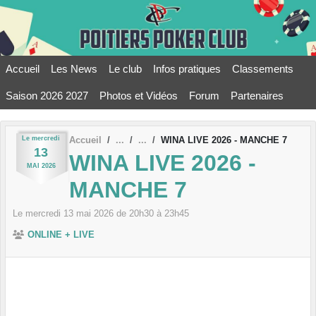
Panneau de gestion des cookies
Accueil
Les News
Le club
Infos pratiques
Classements
Saison 2026 2027
Photos et Vidéos
Forum
Partenaires
Le
mercredi
Accueil
WINA LIVE 2026 - MANCHE 7
13
WINA LIVE 2026 -
MAI
2026
MANCHE 7
Le
mercredi
13
mai
2026
de 20h30 à 23h45
ONLINE + LIVE