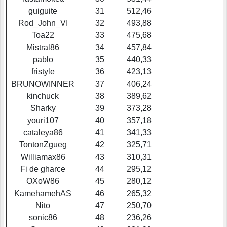
guiguite
31
512,46
Rod_John_VI
32
493,88
Toa22
33
475,68
Mistral86
34
457,84
pablo
35
440,33
fristyle
36
423,13
BRUNOWINNER
37
406,24
kinchuck
38
389,62
Sharky
39
373,28
youri107
40
357,18
cataleya86
41
341,33
TontonZgueg
42
325,71
Williamax86
43
310,31
Fi de gharce
44
295,12
OXoW86
45
280,12
KamehamehAS
46
265,32
Nito
47
250,70
sonic86
48
236,26