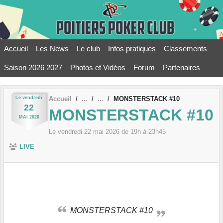
Panneau de gestion des cookies
Accueil
Les News
Le club
Infos pratiques
Classements
Saison 2026 2027
Photos et Vidéos
Forum
Partenaires
Le
vendredi
Accueil
MONSTERSTACK #10
22
MONSTERSTACK #10
MAI
2026
Le
vendredi
22
mai
2026
de 19h à 23h45
LIVE
MONSTERSTACK #10