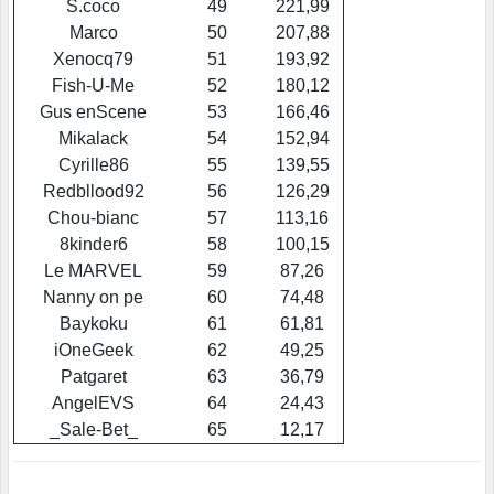
S.coco
49
221,99
Marco
50
207,88
Xenocq79
51
193,92
Fish-U-Me
52
180,12
Gus enScene
53
166,46
Mikalack
54
152,94
Cyrille86
55
139,55
Redbllood92
56
126,29
Chou-bianc
57
113,16
8kinder6
58
100,15
Le MARVEL
59
87,26
Nanny on pe
60
74,48
Baykoku
61
61,81
iOneGeek
62
49,25
Patgaret
63
36,79
AngelEVS
64
24,43
_Sale-Bet_
65
12,17