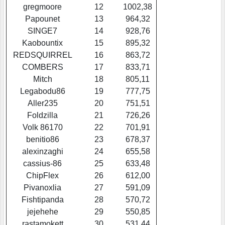
gregmoore
12
1002,38
Papounet
13
964,32
SINGE7
14
928,76
Kaobountix
15
895,32
REDSQUIRREL
16
863,72
COMBERS
17
833,71
Mitch
18
805,11
Legabodu86
19
777,75
Aller235
20
751,51
Foldzilla
21
726,26
Volk 86170
22
701,91
benitio86
23
678,37
alexinzaghi
24
655,58
cassius-86
25
633,48
ChipFlex
26
612,00
Pivanoxlia
27
591,09
Fishtipanda
28
570,72
jejehehe
29
550,85
rastamokett
30
531,44