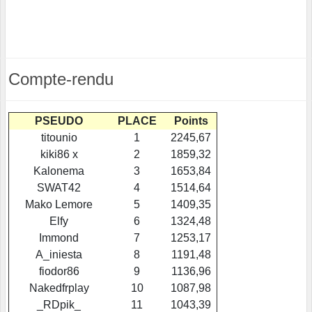
Compte-rendu
PSEUDO
PLACE
Points
titounio
1
2245,67
kiki86 x
2
1859,32
Kalonema
3
1653,84
SWAT42
4
1514,64
Mako Lemore
5
1409,35
Elfy
6
1324,48
Immond
7
1253,17
A_iniesta
8
1191,48
fiodor86
9
1136,96
Nakedfrplay
10
1087,98
_RDpik_
11
1043,39